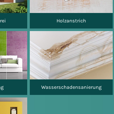
rei
Holzanstrich
ng
Wasserschadensanierung