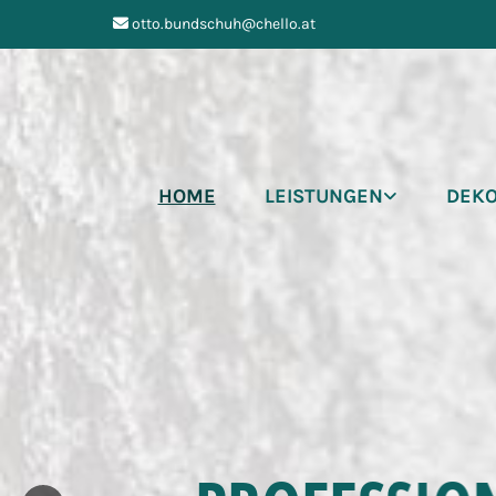
otto.bundschuh@chello.at

HOME
LEISTUNGEN
DEKO