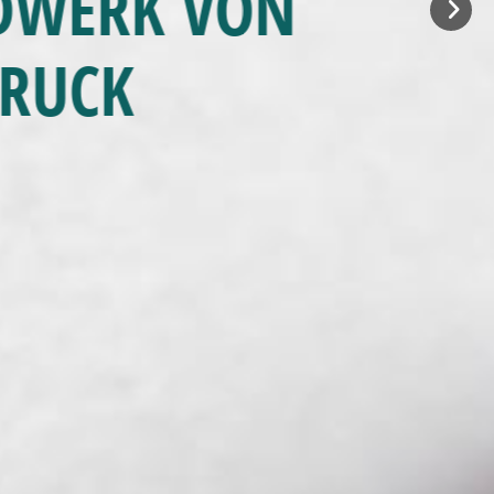
NDWERK VON
BRUCK