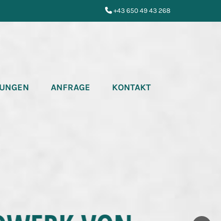
+43 650 49 43 268

UNGEN
ANFRAGE
KONTAKT