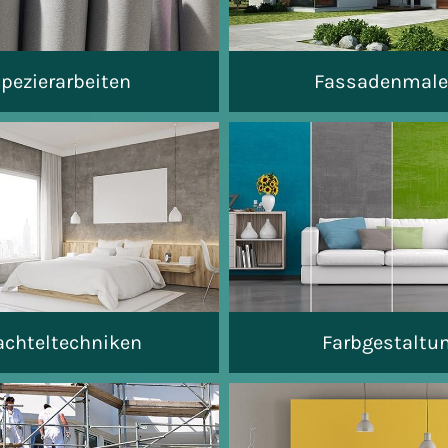
apezierarbeiten
Fassadenmale
achteltechniken
Farbgestaltu