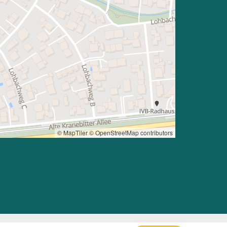
© MapTiler
© OpenStreetMap contributors