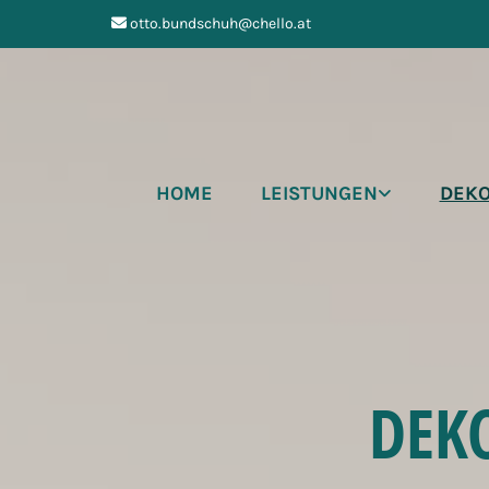
otto.bundschuh@chello.at

HOME
LEISTUNGEN
DEKO
DEK