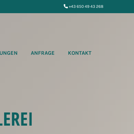
+43 650 49 43 268

UNGEN
ANFRAGE
KONTAKT
EREI