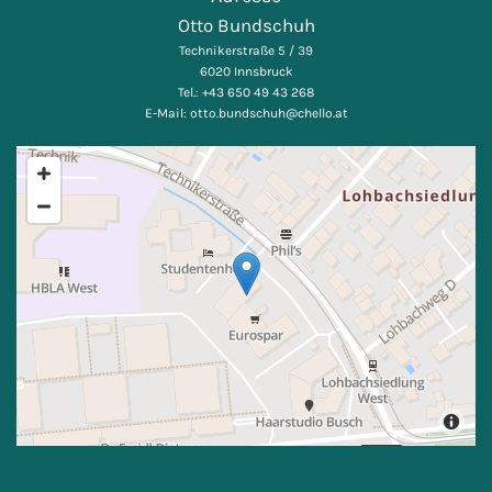
Otto Bundschuh
Technikerstraße 5 / 39
6020 Innsbruck
Tel.:
+43 650 49 43 268
E-Mail:
otto.bundschuh@chello.at